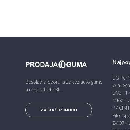
Najpop
UG Perf
Besplatna isporuka za sve auto gume
WinTec
u roku od 24-48h.
EAG F1 
MP93 N
P7 CINT
ZATRAŽI PONUDU
Pilot Sp
Z-007 X