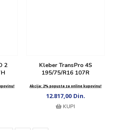
O 2
Kleber TransPro 4S
7H
195/75/R16 107R
upovinu!
Akcija: 2% popusta za online kupovinu!
12.817,00 Din.
KUPI