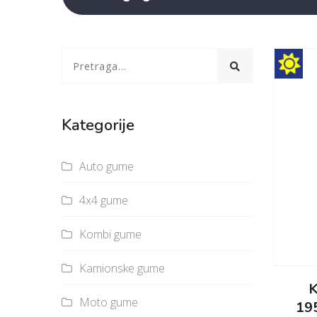
Kategorije
Auto gume
4x4 gume
Kombi gume
Kamionske gume
K
Moto gume
19