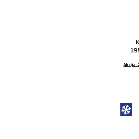
K
19
Akcija: