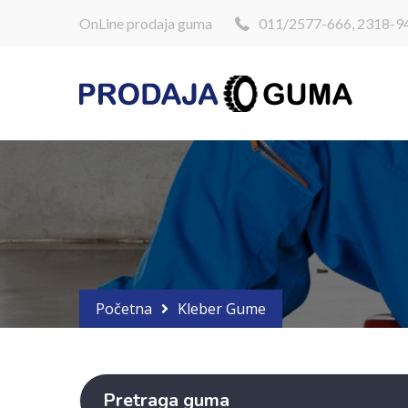
OnLine prodaja guma
011/2577-666, 2318-9
Početna
Kleber Gume
Pretraga guma