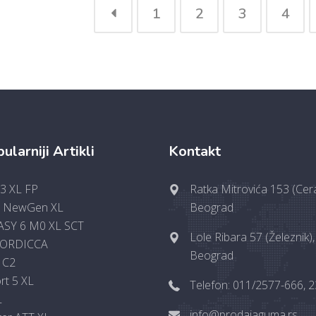
1
2
3
4
ularniji Artikli
Kontakt
 3 XL FP
Ratka Mitrovića 153 (Cera
h NewGen XL
Beograd
ASY 6 M0 XL SCT
Lole Ribara 57 (Železnik),
ORDICCA
Beograd
 C2
ort 5 XL
Telefon: 011/2577-666, 
L
info@prodajaguma.rs