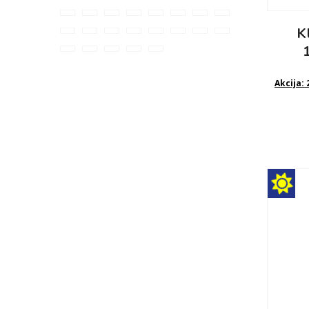
K
Akcija: