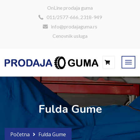
OnLine prodaja guma
011/2577-666, 2318-949
info@prodajaguma.rs
Cenovnik usluga
0
Fulda Gume
Početna
Fulda Gume