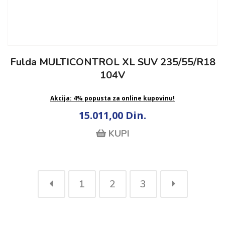
Fulda MULTICONTROL XL SUV 235/55/R18
104V
Akcija: 4% popusta za online kupovinu!
15.011,00 Din.
KUPI
1
2
3