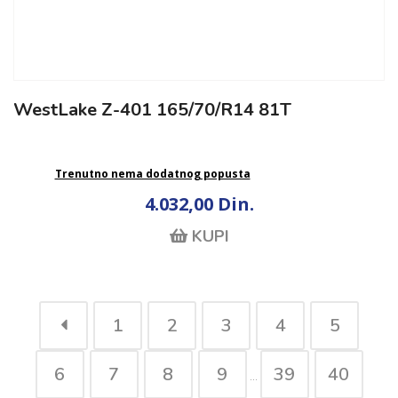
WestLake Z-401 165/70/R14 81T
Trenutno nema dodatnog popusta
4.032,00 Din.
KUPI
1
2
3
4
5
6
7
8
9
39
40
...