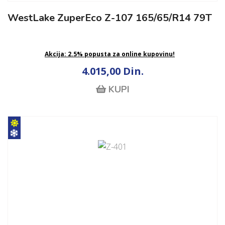
WestLake ZuperEco Z-107 165/65/R14 79T
Akcija: 2.5% popusta za online kupovinu!
4.015,00 Din.
KUPI