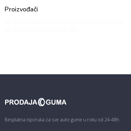
Proizvođači
Besplatna isporuka za sve auto gume u roku od 24-48h.