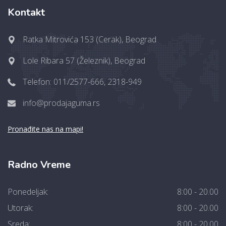
Kontakt
Ratka Mitrovića 153 (Cerak), Beograd
Lole Ribara 57 (Železnik), Beograd
Telefon: 011/2577-666, 2318-949
info@prodajaguma.rs
Pronađite nas na mapi!
Radno Vreme
Ponedeljak:
8:00 - 20.00
Utorak:
8:00 - 20.00
Sreda:
8:00 - 20.00