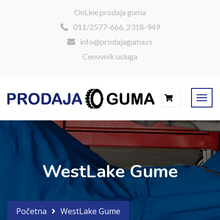
OnLine prodaja guma
011/2577-666, 2318-949
info@prodajaguma.rs
Cenovnik usluga
0
WestLake Gume
Početna
WestLake Gume