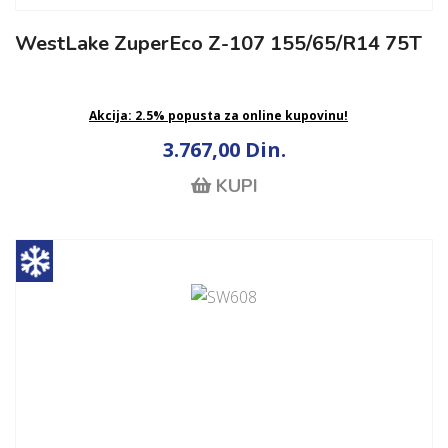
WestLake ZuperEco Z-107 155/65/R14 75T
Akcija: 2.5% popusta za online kupovinu!
3.767,00 Din.
KUPI