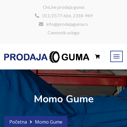
OnLine prodaja guma
011/2577-666, 2318-949
info@prodajaguma.rs
Cenovnik usluga
0
Momo Gume
Početna
Momo Gume