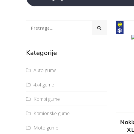
Kategorije
Auto gume
4x4 gume
Kombi gume
Kamionske gume
Nok
Moto gume
XL