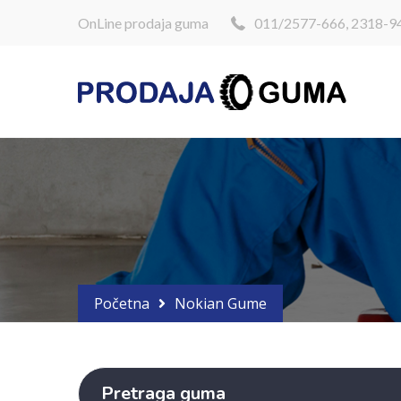
OnLine prodaja guma
011/2577-666, 2318-9
Početna
Nokian Gume
Pretraga guma