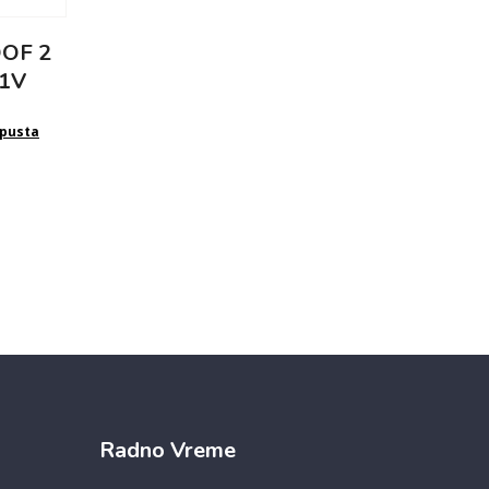
OF 2
01V
pusta
Radno Vreme