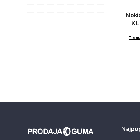
Nok
XL
Tren
Najpop